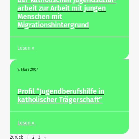
arbeit zur Arbeit mit jungen
Men­schen mit
Migrationshintergrund
Lesen »
9. März 2007
Profil “Jugend­be­rufs­hilfe in
katho­li­scher Trägerschaft”
Lesen »
Zurück
1
2
3
4