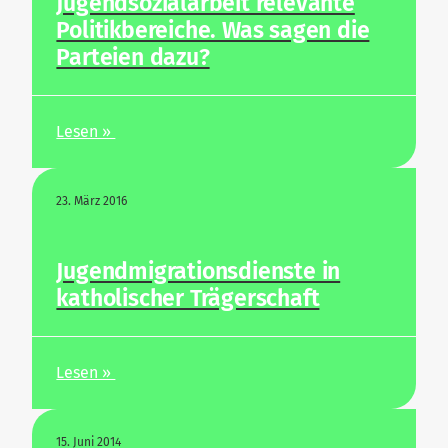
Jugend­so­zi­al­arbeit rele­vante
Poli­tik­be­reiche. Was sagen die
Par­teien dazu?
Lesen »
23. März 2016
Jugend­mi­gra­ti­ons­dienste in
katho­li­scher Trägerschaft
Lesen »
15. Juni 2014