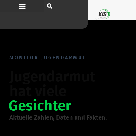
MONITOR JUGEND­ARMUT
Jugend­armut
hat viele
Gesichter
Aktuelle Zahlen, Daten und Fakten.