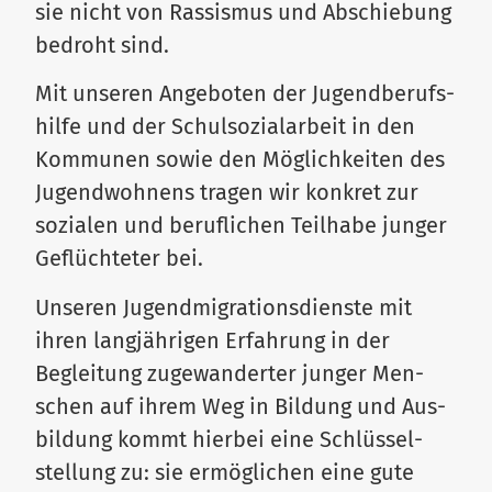
sie nicht von Ras­sismus und Abschiebung
bedroht sind.
Mit unseren Ange­boten der Jugend­be­rufs­
hilfe und der Schul­so­zi­al­arbeit in den
Kom­munen sowie den Mög­lich­keiten des
Jugend­wohnens tragen wir konkret zur
sozialen und beruf­lichen Teilhabe junger
Geflüch­teter bei.
Unseren Jugend­mi­gra­ti­ons­dienste mit
ihren lang­jäh­rigen Erfahrung in der
Begleitung zuge­wan­derter junger Men­
schen auf ihrem Weg in Bildung und Aus­
bildung kommt hierbei eine Schlüs­sel­
stellung zu: sie ermög­lichen eine gute