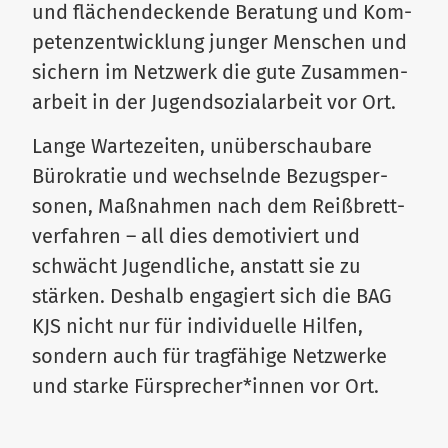
und flä­chen­de­ckende Beratung und Kom­
pe­tenz­ent­wicklung junger Men­schen und
sichern im Netzwerk die gute Zusam­men­
arbeit in der Jugend­so­zi­al­arbeit vor Ort.
Lange War­te­zeiten, unüber­schaubare
Büro­kratie und wech­selnde Bezugs­per­
sonen, Maß­nahmen nach dem Reiß­brett­
ver­fahren – all dies demo­ti­viert und
schwächt Jugend­liche, anstatt sie zu
stärken. Deshalb enga­giert sich die BAG
KJS nicht nur für indi­vi­duelle Hilfen,
sondern auch für trag­fähige Netz­werke
und starke Fürsprecher*innen vor Ort.