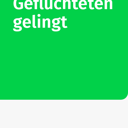
Geflüch­teten
gelingt