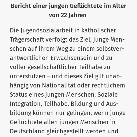
Bericht einer jungen Geflüchtete im Alter
von 22 Jahren
Die Jugend­so­zi­al­arbeit in katho­li­scher
Trä­ger­schaft ver­folgt das Ziel, junge Men­
schen auf ihrem Weg zu einem selbst­ver­
ant­wort­lichen Erwach­sensein und zu
voller gesell­schaft­licher Teilhabe zu
unter­stützen – und dieses Ziel gilt unab­
hängig von Natio­na­lität oder recht­lichem
Status eines jungen Men­schen. Soziale
Inte­gration, Teilhabe, Bildung und Aus­
bildung können nur gelingen, wenn junge
Geflüchtete allen jungen Men­schen in
Deutschland gleich­ge­stellt werden und