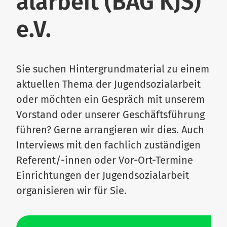
al­arbeit (BAG KJS)
e.V.
Sie suchen Hin­ter­grund­ma­terial zu einem
aktu­ellen Thema der Jugend­so­zi­al­arbeit
oder möchten ein Gespräch mit unserem
Vor­stand oder unserer Geschäfts­führung
führen? Gerne arran­gieren wir dies. Auch
Inter­views mit den fachlich zustän­digen
Referent/​-​innen oder Vor-​Ort-​Termine
Ein­rich­tungen der Jugend­so­zi­al­arbeit
orga­ni­sieren wir für Sie.