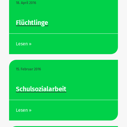
18. April 2016
Flücht­linge
Lesen »
15. Februar 2016
Schul­so­zi­al­arbeit
Lesen »