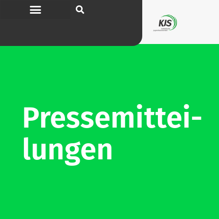
Pres­se­mit­tei­
lungen