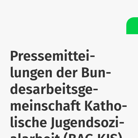
Pres­se­mit­tei­
lungen der Bun­
des­ar­beits­ge­
mein­schaft Katho­
lische Jugend­so­zi­