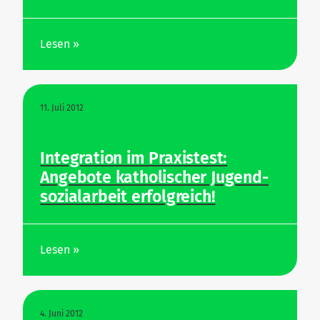
Lesen »
11. Juli 2012
Inte­gration im Pra­xistest:
Angebote katho­li­scher Jugend­
so­zi­al­arbeit erfolgreich!
Lesen »
4. Juni 2012