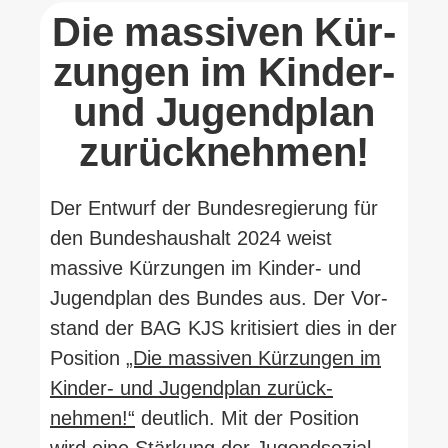
Die mas­siven Kür­
zungen im Kinder-
und Jugendplan
zurücknehmen!
Der Entwurf der Bun­des­re­gierung für
den Bun­des­haushalt 2024 weist
massive Kür­zungen im Kinder- und
Jugendplan des Bundes aus. Der Vor­
stand der BAG KJS kri­ti­siert dies in der
Position
„Die mas­siven Kür­zungen im
Kinder- und Jugendplan zurück­
nehmen!“
deutlich. Mit der Position