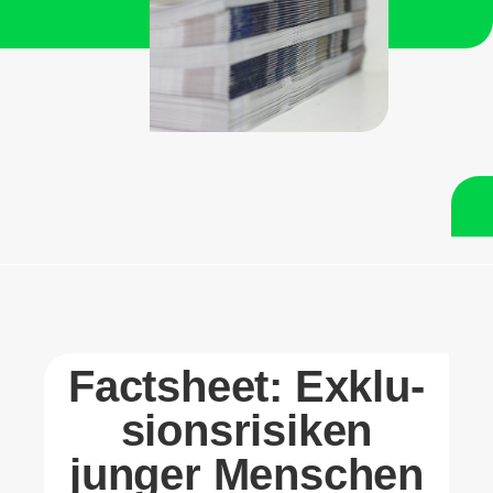
Factsheet: Exklu­
si­ons­ri­siken
junger Men­schen