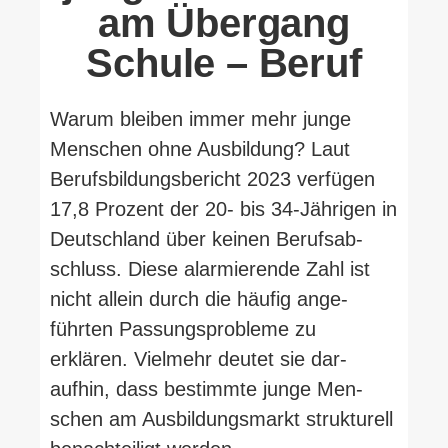
am Übergang
Schule – Beruf
Warum bleiben immer mehr junge
Men­schen ohne Aus­bildung? Laut
Berufs­bil­dungs­be­richt 2023 ver­fügen
17,8 Prozent der 20- bis 34-​Jährigen in
Deutschland über keinen Berufs­ab­
schluss. Diese alar­mie­rende Zahl ist
nicht allein durch die häufig ange­
führten Pas­sungs­pro­bleme zu
erklären. Vielmehr deutet sie dar­
aufhin, dass bestimmte junge Men­
schen am Aus­bil­dungs­markt struk­turell