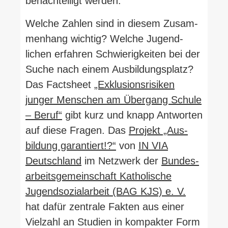
benach­teiligt werden.
Welche Zahlen sind in diesem Zusam­
menhang wichtig? Welche Jugend­
lichen erfahren Schwie­rig­keiten bei der
Suche nach einem Aus­bil­dungs­platz?
Das Factsheet
„Exklu­si­ons­ri­siken
junger Men­schen am Übergang Schule
– Beruf“
gibt kurz und knapp Ant­worten
auf diese Fragen. Das
Projekt „Aus­
bildung garan­tiert!?“
von
IN VIA
Deutschland
im Netzwerk der
Bun­des­
ar­beits­ge­mein­schaft Katho­lische
Jugend­so­zi­al­arbeit (BAG KJS) e. V.
hat dafür zen­trale Fakten aus einer
Vielzahl an Studien in kom­pakter Form