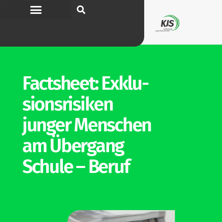
Factsheet: Exklu­
si­ons­ri­siken
junger Men­schen
am Übergang
Schule – Beruf