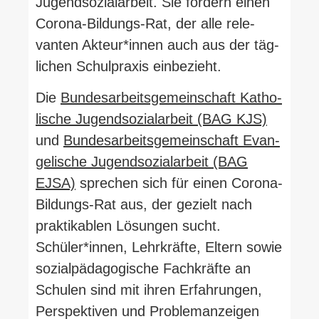
Jugend­so­zi­al­arbeit. Sie fordern einen
Corona-​Bildungs-​Rat, der alle rele­
vanten Akteur*innen auch aus der täg­
lichen Schul­praxis einbezieht.
Die
Bun­des­ar­beits­ge­mein­schaft Katho­
lische Jugend­so­zi­al­arbeit (BAG KJS)
und
Bun­des­ar­beits­ge­mein­schaft Evan­
ge­lische Jugend­so­zi­al­arbeit (BAG
EJSA)
sprechen sich für einen Corona-​
Bildungs-​Rat aus, der gezielt nach
prak­ti­kablen Lösungen sucht.
Schüler*innen, Lehr­kräfte, Eltern sowie
sozi­al­päd­ago­gische Fach­kräfte an
Schulen sind mit ihren Erfah­rungen,
Per­spek­tiven und Pro­blem­an­zeigen