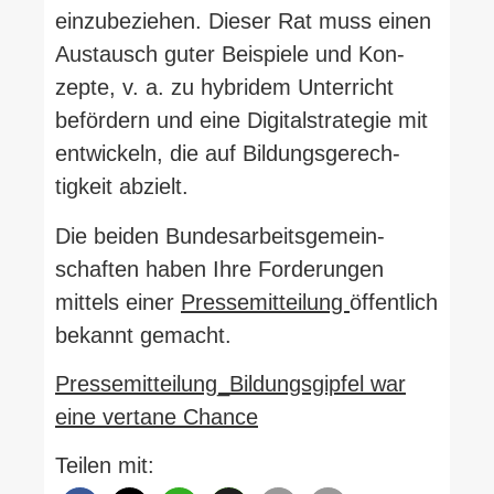
ein­zu­be­ziehen. Dieser Rat muss einen
Aus­tausch guter Bei­spiele und Kon­
zepte, v. a. zu hybridem Unter­richt
befördern und eine Digi­tal­stra­tegie mit
ent­wi­ckeln, die auf Bil­dungs­ge­rech­
tigkeit abzielt.
Die beiden Bun­des­ar­beits­ge­mein­
schaften haben Ihre For­de­rungen
mittels einer
Pres­se­mit­teilung
öffentlich
bekannt gemacht.
Pressemitteilung_​Bildungsgipfel war
eine vertane Chance
Teilen mit: