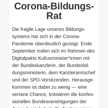
Corona-Bildungs-
Rat
Die fragile Lage unseres Bil­dungs­
systems hat sich in der Corona-​
Pandemie über­deutlich gezeigt. Ende
Sep­tember trafen sich im Rahmen des
Digi­tal­pakts Kultusminister*innen mit
der Bun­des­kanz­lerin, der Bun­des­bil­
dungs­mi­nis­terin, dem Kanz­ler­amtschef
und der SPD-​Vorsitzenden. Her­aus­ge­
kommen ist dabei zu wenig — eine
vertane Chance, kri­ti­sieren die kon­fes­
sio­nellen Bun­des­ver­ei­ni­gungen der