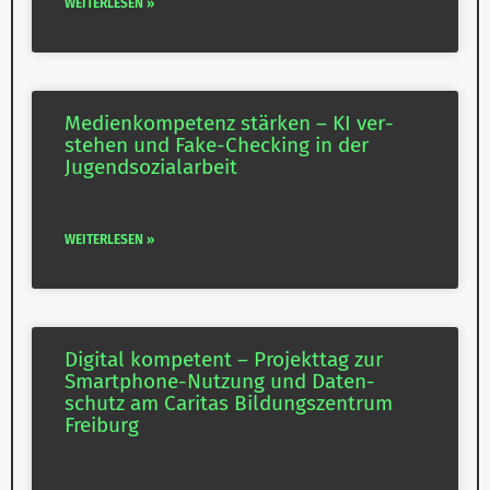
WEITERLESEN »
Medi­en­kom­petenz stärken – KI ver­
stehen und Fake-​Checking in der
Jugendsozialarbeit
WEITERLESEN »
Digital kom­petent – Pro­jekttag zur
Smartphone-​Nutzung und Daten­
schutz am Caritas Bil­dungs­zentrum
Freiburg