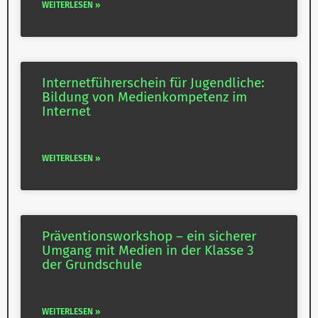
WEITERLESEN »
Inter­net­füh­rer­schein für Jugend­liche:
Bildung von Medi­en­kom­petenz im
Internet
WEITERLESEN »
Prä­ven­ti­ons­workshop – ein sicherer
Umgang mit Medien in der Klasse 3
der Grundschule
WEITERLESEN »