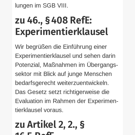
lungen im SGB VIII.
zu 46., § 408 RefE:
Experimentierklausel
Wir begrüßen die Ein­führung einer
Expe­ri­men­tier­klausel und sehen darin
Potenzial, Maß­nahmen im Über­gangs­
sektor mit Blick auf junge Men­schen
bedarfs­ge­recht wei­ter­zu­ent­wi­ckeln.
Das Gesetz setzt rich­ti­ger­weise die
Eva­luation im Rahmen der Expe­ri­men­
tier­klausel voraus.
zu Artikel 2, 2., §