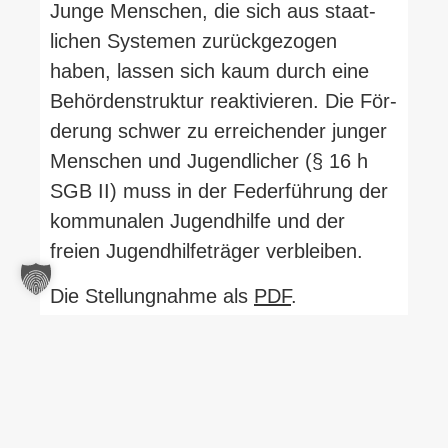
Junge Men­schen, die sich aus staat­
lichen Sys­temen zurück­ge­zogen
haben, lassen sich kaum durch eine
Behör­den­struktur reak­ti­vieren. Die För­
derung schwer zu errei­chender junger
Men­schen und Jugend­licher (§ 16 h
SGB II) muss in der Feder­führung der
kom­mu­nalen Jugend­hilfe und der
freien Jugend­hil­fe­träger verbleiben.
Die Stel­lung­nahme als
PDF
.
Teilen mit: