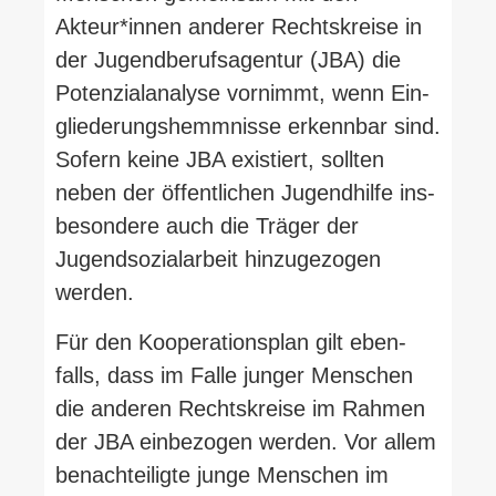
Akteur*innen anderer Rechts­kreise in
der Jugend­be­rufs­agentur (JBA) die
Poten­zi­al­analyse vor­nimmt, wenn Ein­
glie­de­rungs­hemm­nisse erkennbar sind.
Sofern keine JBA exis­tiert, sollten
neben der öffent­lichen Jugend­hilfe ins­
be­sondere auch die Träger der
Jugend­so­zi­al­arbeit hin­zu­ge­zogen
werden.
Für den Koope­ra­ti­onsplan gilt eben­
falls, dass im Falle junger Men­schen
die anderen Rechts­kreise im Rahmen
der JBA ein­be­zogen werden. Vor allem
benach­tei­ligte junge Men­schen im