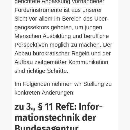
ge­richtete Anpassung vor­han­dener
För­der­instru­mente ist aus unserer
Sicht vor allem im Bereich des Über­
gangs­sektors geboten, um jungen
Men­schen Aus­bildung und beruf­liche
Per­spek­tiven möglich zu machen. Der
Abbau büro­kra­ti­scher Regeln und der
Aufbau zeit­ge­mäßer Kom­mu­ni­kation
sind richtige Schritte.
Im Fol­genden nehmen wir Stellung zu
kon­kreten Änderungen:
zu 3., § 11 RefE: Infor­
ma­ti­ons­technik der
Bundesagentur