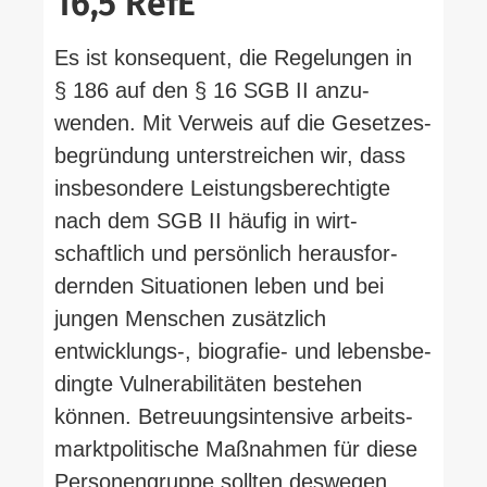
16,5 RefE
Es ist kon­se­quent, die Rege­lungen in
§ 186 auf den § 16 SGB II anzu­
wenden. Mit Verweis auf die Geset­zes­
be­gründung unter­streichen wir, dass
ins­be­sondere Leis­tungs­be­rech­tigte
nach dem SGB II häufig in wirt­
schaftlich und per­sönlich her­aus­for­
dernden Situa­tionen leben und bei
jungen Men­schen zusätzlich
entwicklungs‑, biografie- und lebens­be­
dingte Vul­nerabi­li­täten bestehen
können. Betreu­ungs­in­tensive arbeits­
markt­po­li­tische Maß­nahmen für diese
Per­so­nen­gruppe sollten des­wegen