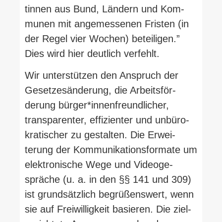
tinnen aus Bund, Ländern und Kom­
munen mit ange­mes­senen Fristen (in
der Regel vier Wochen) betei­ligen.”
Dies wird hier deutlich verfehlt.
Wir unter­stützen den Anspruch der
Geset­zes­än­derung, die Arbeits­för­
derung bürger*innenfreundlicher,
trans­pa­renter, effi­zi­enter und unbü­ro­
kra­ti­scher zu gestalten. Die Erwei­
terung der Kom­mu­ni­ka­ti­ons­formate um
elek­tro­nische Wege und Video­ge­
spräche (u. a. in den §§ 141 und 309)
ist grund­sätzlich begrü­ßenswert, wenn
sie auf Frei­wil­ligkeit basieren. Die ziel­