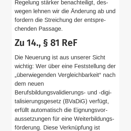
Regelung stärker benach­teiligt, des­
wegen lehnen wir die Änderung ab und
fordern die Strei­chung der ent­spre­
chenden Passage.
Zu 14., § 81 ReF
Die Neuerung ist aus unserer Sicht
wichtig: Wer über eine Fest­stellung der
„über­wie­genden Ver­gleich­barkeit“ nach
dem neuen
Berufsbildungsvalidierungs- und ‑digi­
ta­li­sie­rungs­gesetz (BVaDiG) verfügt,
erfüllt auto­ma­tisch die Eig­nungs­vor­
aus­set­zungen für eine Wei­ter­bil­dungs­
för­derung. Diese Ver­knüpfung ist