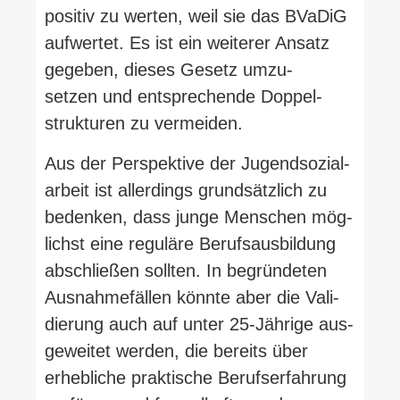
positiv zu werten, weil sie das BVaDiG
auf­wertet. Es ist ein wei­terer Ansatz
gegeben, dieses Gesetz umzu­
setzen und ent­spre­chende Dop­pel­
struk­turen zu vermeiden.
Aus der Per­spektive der Jugend­so­zi­al­
arbeit ist aller­dings grund­sätzlich zu
bedenken, dass junge Men­schen mög­
lichst eine reguläre Berufs­aus­bildung
abschließen sollten. In begrün­deten
Aus­nah­me­fällen könnte aber die Vali­
dierung auch auf unter 25-​Jährige aus­
ge­weitet werden, die bereits über
erheb­liche prak­tische Berufs­er­fahrung