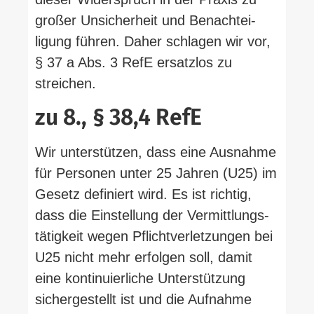
großer Unsi­cherheit und Benach­tei­
ligung führen. Daher schlagen wir vor,
§ 37 a Abs. 3 RefE ersatzlos zu
streichen.
zu 8., § 38,4 RefE
Wir unter­stützen, dass eine Aus­nahme
für Per­sonen unter 25 Jahren (U25) im
Gesetz defi­niert wird. Es ist richtig,
dass die Ein­stellung der Ver­mitt­lungs­
tä­tigkeit wegen Pflicht­ver­let­zungen bei
U25 nicht mehr erfolgen soll, damit
eine kon­ti­nu­ier­liche Unter­stützung
sicher­ge­stellt ist und die Auf­nahme