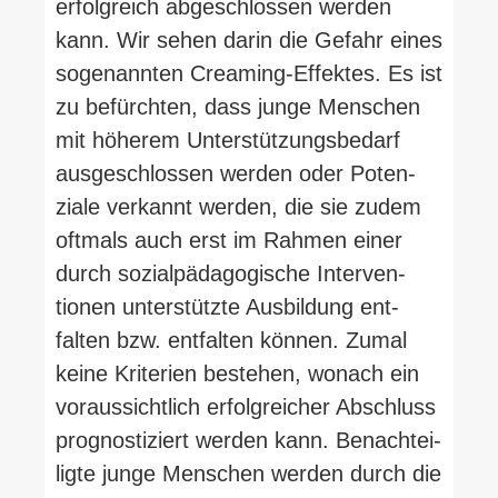
erfolg­reich abge­schlossen werden
kann. Wir sehen darin die Gefahr eines
soge­nannten Creaming-​Effektes. Es ist
zu befürchten, dass junge Men­schen
mit höherem Unter­stüt­zungs­bedarf
aus­ge­schlossen werden oder Poten­
ziale ver­kannt werden, die sie zudem
oftmals auch erst im Rahmen einer
durch sozi­al­päd­ago­gische Inter­ven­
tionen unter­stützte Aus­bildung ent­
falten bzw. ent­falten können. Zumal
keine Kri­terien bestehen, wonach ein
vor­aus­sichtlich erfolg­reicher Abschluss
pro­gnos­ti­ziert werden kann. Benach­tei­
ligte junge Men­schen werden durch die