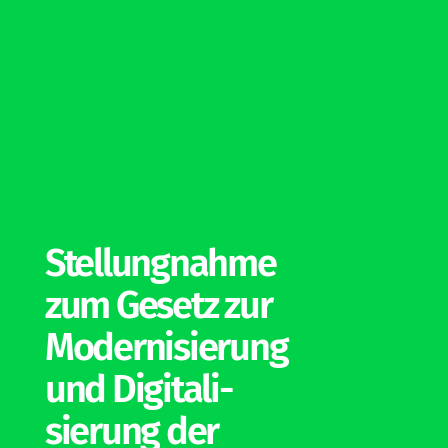
Stel­lung­nahme
zum Gesetz zur
Moder­ni­sierung
und Digi­ta­li­
sierung der