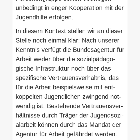
unbe­dingt in enger Koope­ration mit der
Jugend­hilfe erfolgen.
In diesem Kontext stellen wir an dieser
Stelle noch einmal klar: Nach unserer
Kenntnis verfügt die Bun­des­agentur für
Arbeit weder über die sozi­al­päd­ago­
gische Infra­struktur noch über das
spe­zi­fische Ver­trau­ens­ver­hältnis, das
für die Arbeit bei­spiels­weise mit ent­
kop­pelten Jugend­lichen zwingend not­
wendig ist. Bestehende Ver­trau­ens­ver­
hält­nisse durch Träger der Jugend­so­zi­
al­arbeit können durch das Mandat der
Agentur für Arbeit gefährdet werden.