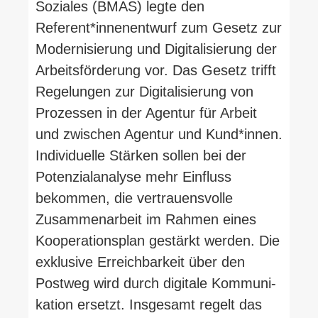
Soziales (BMAS) legte den
Referent*innenentwurf zum Gesetz zur
Moder­ni­sierung und Digi­ta­li­sierung der
Arbeits­för­derung vor. Das Gesetz trifft
Rege­lungen zur Digi­ta­li­sierung von
Pro­zessen in der Agentur für Arbeit
und zwi­schen Agentur und Kund*innen.
Indi­vi­duelle Stärken sollen bei der
Poten­zi­al­analyse mehr Ein­fluss
bekommen, die ver­trau­ens­volle
Zusam­men­arbeit im Rahmen eines
Koope­ra­ti­onsplan gestärkt werden. Die
exklusive Erreich­barkeit über den
Postweg wird durch digitale Kom­mu­ni­
kation ersetzt. Ins­gesamt regelt das