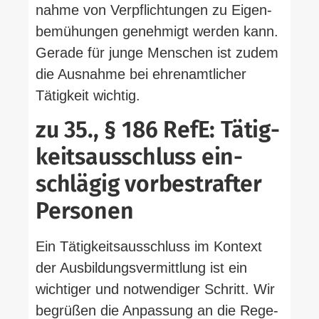
nahme von Ver­pflich­tungen zu Eigen­
be­mü­hungen genehmigt werden kann.
Gerade für junge Men­schen ist zudem
die Aus­nahme bei ehren­amt­licher
Tätigkeit wichtig.
zu 35., § 186 RefE: Tätig­
keits­aus­schluss ein­
schlägig vor­be­strafter
Personen
Ein Tätig­keits­aus­schluss im Kontext
der Aus­bil­dungs­ver­mittlung ist ein
wich­tiger und not­wen­diger Schritt. Wir
begrüßen die Anpassung an die Rege­