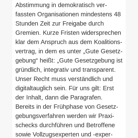
Abstimmung in demo­kra­tisch ver­
fassten Orga­ni­sa­tionen min­destens 48
Stunden Zeit zur Freigabe durch
Gremien. Kurze Fristen wider­sprechen
klar dem Anspruch aus dem Koali­ti­ons­
vertrag, in dem es unter „Gute Gesetz­
gebung“ heißt: „Gute Gesetz­gebung ist
gründlich, inte­grativ und trans­parent.
Unser Recht muss ver­ständlich und
digi­tal­tauglich sein. Für uns gilt: Erst
der Inhalt, dann die Para­grafen.
Bereits in der Früh­phase von Gesetz­
ge­bungs­ver­fahren werden wir Pra­xi­
schecks durch­führen und Betroffene
sowie Voll­zugs­experten und ‑exper­