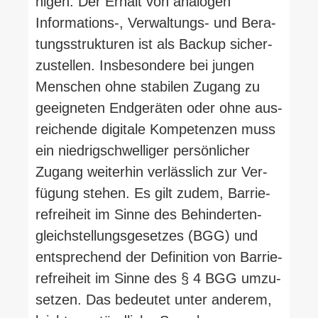
higen. Der Erhalt von ana­logen
Informations‑, Verwaltungs- und Bera­
tungs­struk­turen ist als Backup sicher­
zu­stellen. Ins­be­sondere bei jungen
Men­schen ohne sta­bilen Zugang zu
geeig­neten End­ge­räten oder ohne aus­
rei­chende digitale Kom­pe­tenzen muss
ein nied­rig­schwel­liger per­sön­licher
Zugang wei­terhin ver­lässlich zur Ver­
fügung stehen. Es gilt zudem, Bar­rie­
re­freiheit im Sinne des Behin­der­ten­
gleich­stel­lungs­ge­setzes (BGG) und
ent­spre­chend der Defi­nition von Bar­rie­
re­freiheit im Sinne des § 4 BGG umzu­
setzen. Das bedeutet unter anderem,