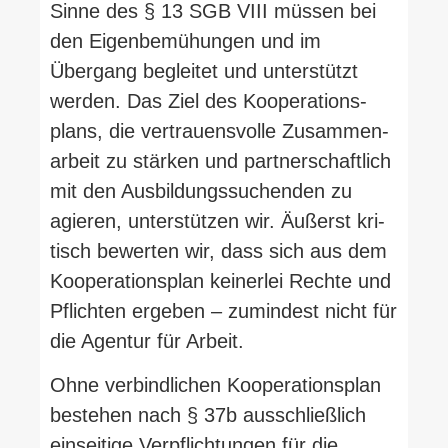
Sinne des § 13 SGB VIII müssen bei
den Eigen­be­mü­hungen und im
Übergang begleitet und unter­stützt
werden. Das Ziel des Koope­ra­ti­ons­
plans, die ver­trau­ens­volle Zusam­men­
arbeit zu stärken und part­ner­schaftlich
mit den Aus­bil­dungs­su­chenden zu
agieren, unter­stützen wir. Äußerst kri­
tisch bewerten wir, dass sich aus dem
Koope­ra­ti­onsplan kei­nerlei Rechte und
Pflichten ergeben – zumindest nicht für
die Agentur für Arbeit.
Ohne ver­bind­lichen Koope­ra­ti­onsplan
bestehen nach § 37b aus­schließlich
ein­seitige Ver­pflich­tungen für die