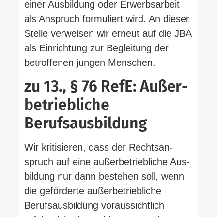
einer Aus­bildung oder Erwerbs­arbeit
als Anspruch for­mu­liert wird. An dieser
Stelle ver­weisen wir erneut auf die JBA
als Ein­richtung zur Begleitung der
betrof­fenen jungen Menschen.
zu 13., § 76 RefE: Außer­
be­trieb­liche
Berufsausbildung
Wir kri­ti­sieren, dass der Rechts­an­
spruch auf eine außer­be­trieb­liche Aus­
bildung nur dann bestehen soll, wenn
die geför­derte außer­be­trieb­liche
Berufs­aus­bildung vor­aus­sichtlich