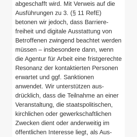
abge­schafft wird. Mit Verweis auf die
Aus­füh­rungen zu 3. (§ 11 RefE)
betonen wir jedoch, dass Bar­rie­re­
freiheit und digitale Aus­stattung von
Betrof­fenen zwingend beachtet werden
müssen – ins­be­sondere dann, wenn
die Agentur für Arbeit eine frist­ge­rechte
Resonanz der kon­tak­tierten Per­sonen
erwartet und ggf. Sank­tionen
anwendet. Wir unter­stützen aus­
drücklich, dass die Teil­nahme an einer
Ver­an­staltung, die staats­po­li­ti­schen,
kirch­lichen oder gewerk­schaft­lichen
Zwecken dient oder ander­weitig im
öffent­lichen Interesse liegt, als Aus­