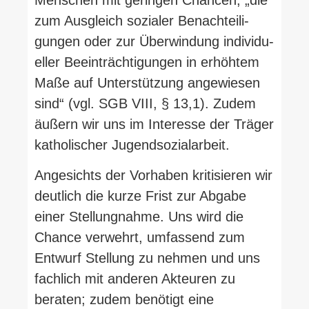
zum Aus­gleich sozialer Benach­tei­li­
gungen oder zur Über­windung indi­vi­du­
eller Beein­träch­ti­gungen in erhöhtem
Maße auf Unter­stützung ange­wiesen
sind“ (vgl. SGB VIII, § 13,1). Zudem
äußern wir uns im Interesse der Träger
katho­li­scher Jugendsozialarbeit.
Ange­sichts der Vor­haben kri­ti­sieren wir
deutlich die kurze Frist zur Abgabe
einer Stel­lung­nahme. Uns wird die
Chance ver­wehrt, umfassend zum
Entwurf Stellung zu nehmen und uns
fachlich mit anderen Akteuren zu
beraten; zudem benötigt eine