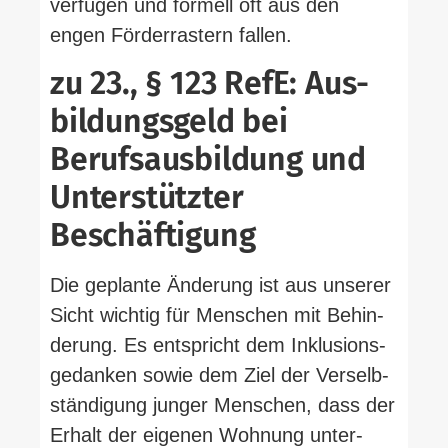
ver­fügen und formell oft aus den
engen För­der­rastern fallen.
zu 23., § 123 RefE: Aus­
bil­dungsgeld bei
Berufs­aus­bildung und
Unter­stützter
Beschäftigung
Die geplante Änderung ist aus unserer
Sicht wichtig für Men­schen mit Behin­
derung. Es ent­spricht dem Inklu­si­ons­
ge­danken sowie dem Ziel der Ver­selb­
stän­digung junger Men­schen, dass der
Erhalt der eigenen Wohnung unter­