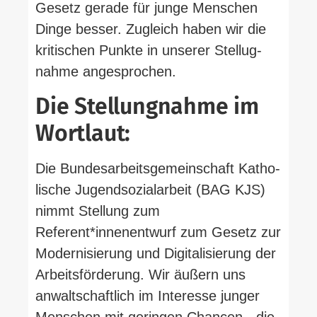
Gesetz gerade für junge Men­schen
Dinge besser. Zugleich haben wir die
kri­ti­schen Punkte in unserer Stel­lug­
nahme angesprochen.
Die Stel­lung­nahme im
Wortlaut:
Die Bun­des­ar­beits­ge­mein­schaft Katho­
lische Jugend­so­zi­al­arbeit (BAG KJS)
nimmt Stellung zum
Referent*innenentwurf zum Gesetz zur
Moder­ni­sierung und Digi­ta­li­sierung der
Arbeits­för­derung. Wir äußern uns
anwalt­schaftlich im Interesse junger
Men­schen mit geringen Chancen, „die