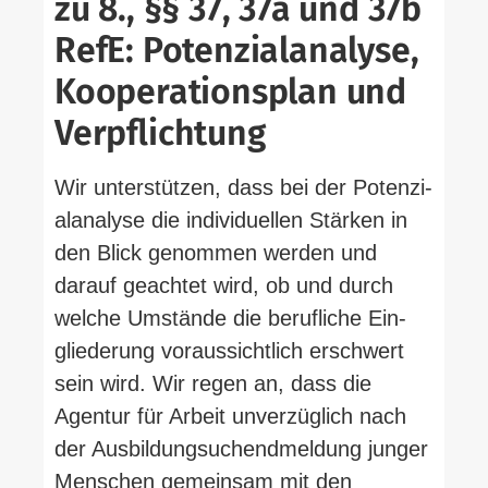
zu 8., §§ 37, 37a und 37b
RefE: Poten­zi­al­analyse,
Koope­ra­ti­onsplan und
Verpflichtung
Wir unter­stützen, dass bei der Poten­zi­
al­analyse die indi­vi­du­ellen Stärken in
den Blick genommen werden und
darauf geachtet wird, ob und durch
welche Umstände die beruf­liche Ein­
glie­derung vor­aus­sichtlich erschwert
sein wird. Wir regen an, dass die
Agentur für Arbeit unver­züglich nach
der Aus­bil­dung­s­u­chend­meldung junger
Men­schen gemeinsam mit den