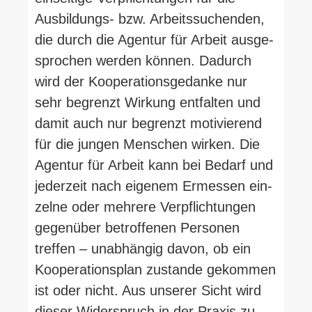
Ausbildungs- bzw. Arbeits­su­chenden,
die durch die Agentur für Arbeit aus­ge­
sprochen werden können. Dadurch
wird der Koope­ra­ti­ons­ge­danke nur
sehr begrenzt Wirkung ent­falten und
damit auch nur begrenzt moti­vierend
für die jungen Men­schen wirken. Die
Agentur für Arbeit kann bei Bedarf und
jederzeit nach eigenem Ermessen ein­
zelne oder mehrere Ver­pflich­tungen
gegenüber betrof­fenen Per­sonen
treffen – unab­hängig davon, ob ein
Koope­ra­ti­onsplan zustande gekommen
ist oder nicht. Aus unserer Sicht wird
dieser Wider­spruch in der Praxis zu