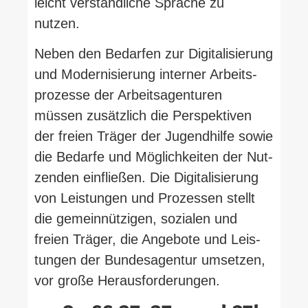
leicht ver­ständ­liche Sprache zu
nutzen.
Neben den Bedarfen zur Digi­ta­li­sierung
und Moder­ni­sierung interner Arbeits­
pro­zesse der Arbeits­agen­turen
müssen zusätzlich die Per­spek­tiven
der freien Träger der Jugend­hilfe sowie
die Bedarfe und Mög­lich­keiten der Nut­
zenden ein­fließen. Die Digi­ta­li­sierung
von Leis­tungen und Pro­zessen stellt
die gemein­nüt­zigen, sozialen und
freien Träger, die Angebote und Leis­
tungen der Bun­des­agentur umsetzen,
vor große Herausforderungen.