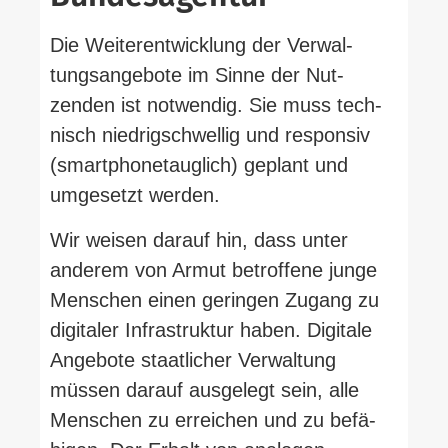
Die Wei­ter­ent­wicklung der Ver­wal­
tungs­an­gebote im Sinne der Nut­
zenden ist not­wendig. Sie muss tech­
nisch nied­rig­schwellig und responsiv
(smart­phone­tauglich) geplant und
umge­setzt werden.
Wir weisen darauf hin, dass unter
anderem von Armut betroffene junge
Men­schen einen geringen Zugang zu
digi­taler Infra­struktur haben. Digitale
Angebote staat­licher Ver­waltung
müssen darauf aus­gelegt sein, alle
Men­schen zu erreichen und zu befä­