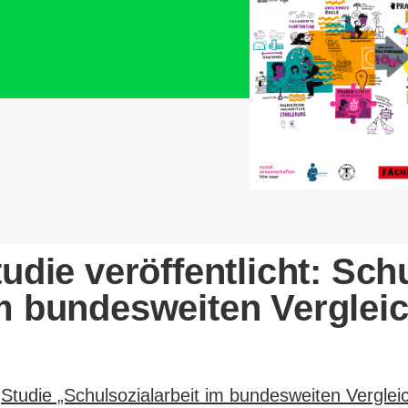
ie ver­öf­fent­licht: Schul
m bun­des­weiten Ver­glei
r
Studie „Schul­so­zi­al­arbeit im bun­des­weiten Ver­gle