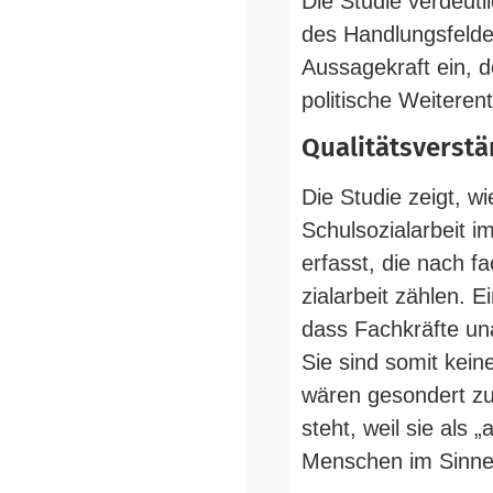
Die Studie ver­deut
des Hand­lungs­felde
Aus­sa­ge­kraft ein,
po­li­tische Weitere
Qua­li­täts­ver­
Die Studie zeigt, wi
Schul­so­zi­al­arbei
erfasst, die nach fa
zi­al­arbeit zählen. E
dass Fach­kräfte una
Sie sind somit keine
wären gesondert zu 
steht, weil sie al
Men­schen im Sinne 