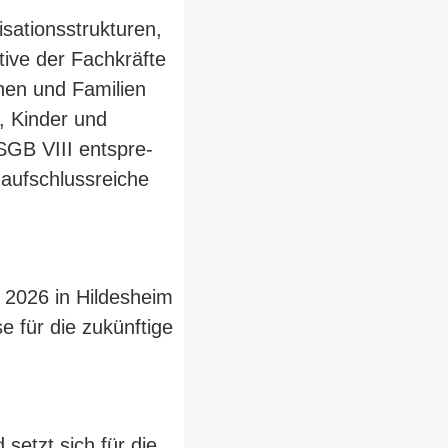
a­ti­ons­struk­turen,
tive der Fach­kräfte
chen und Familien
r, Kinder und
GB VIII ent­spre­
auf­schluss­reiche
 2026 in Hil­desheim
se für die zukünftige
 setzt sich für die