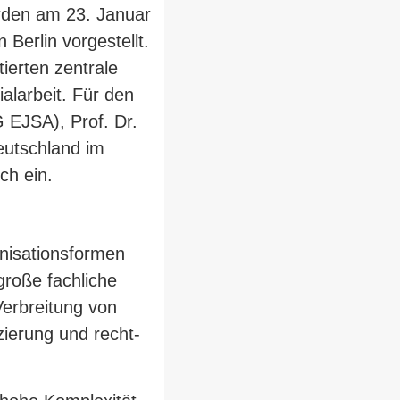
urden am 23. Januar
Berlin vor­ge­stellt.
ierten zen­trale
al­arbeit. Für den
AG EJSA), Prof. Dr.
eutschland im
ch ein.
i­sa­ti­ons­formen
 große fach­liche
Ver­breitung von
n­zierung und recht­