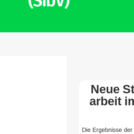
(SibV)
Neue Stud
arbeit i
Die Ergeb­nisse de