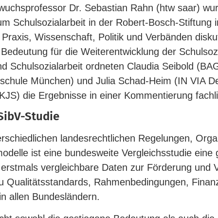
­wuchs­pro­fessor Dr. Sebastian Rahn (htw saar) w
Schul­so­zi­al­arbeit in der Robert-​Bosch-​Stiftung in 
raxis, Wis­sen­schaft, Politik und Ver­bänden dis­ku­t
deutung für die Wei­ter­ent­wicklung der Schul­so­zi­
und Schul­so­zi­al­arbeit ord­neten Claudia Seibold (B
h­schule München) und Julia Schad-​Heim (IN VIA D
S) die Ergeb­nisse in einer Kom­men­tierung fachli
SibV-Studie
­schied­lichen lan­des­recht­lichen Rege­lungen, Orga­n
o­delle ist eine bun­des­weite Ver­gleichs­studie eine
t erstmals ver­gleichbare Daten zur För­derung und 
, zu Qua­li­täts­stan­dards, Rah­men­be­din­gungen, Fina
 in allen Bundesländern.