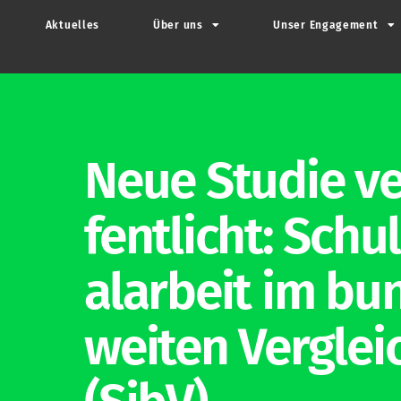
Aktu­elles
Über uns
Unser Enga­gement
Neue Studie ver
fent­licht: Schul­
al­arbeit im bu
weiten Ver­glei