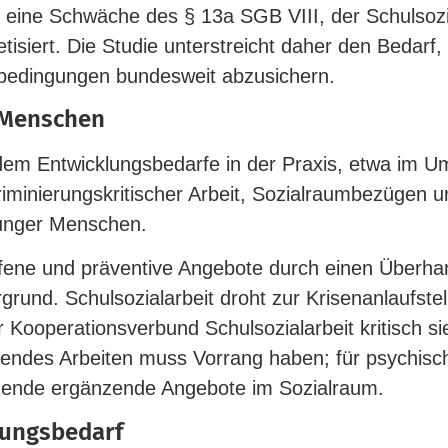
 eine Schwäche des § 13a SGB VIII, der Schul­so­zi­a
e­ti­siert. Die Studie unter­streicht daher den Bedarf,
e­din­gungen bun­desweit abzusichern.
 Menschen
em Ent­wick­lungs­be­darfe in der Praxis, etwa im Um
­mi­nie­rungs­kri­ti­scher Arbeit, Sozi­al­raum­be­zügen u
 junger Menschen.
fene und prä­ventive Angebote durch einen Überhan
­grund. Schul­so­zi­al­arbeit droht zur Kri­sen­an­lauf­s
Koope­ra­ti­ons­verbund Schul­so­zi­al­arbeit kri­tisch si
erendes Arbeiten muss Vorrang haben; für psy­chisc
chende ergän­zende Angebote im Sozialraum.
hungsbedarf