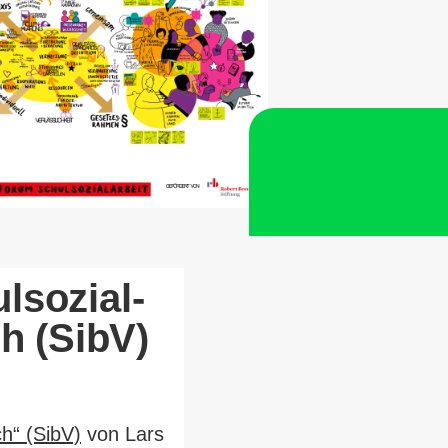
­so­zi­al­
ch (SibV)
ich“ (SibV)
von Lars