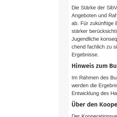
Die Stärke der SibV-​
Ange­boten und Rah­m
ab. Für zukünftige 
stärker berück­sicht
Jugend­liche kon­se
chend fachlich zu si
Ergebnisse.
Hinweis zum Bun
Im Rahmen des Bun­d
werden die Ergeb­nis
Ent­wicklung des Han
Über den Koope­r
Der Koope­ra­ti­ons­