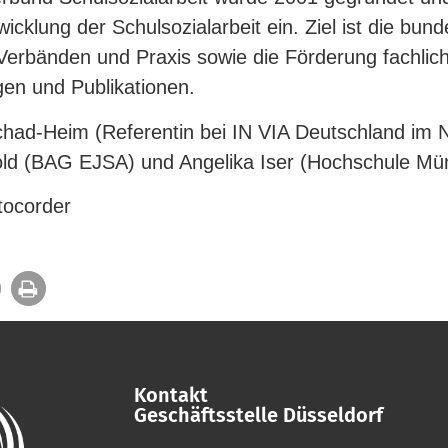
­wicklung der Schul­so­zi­al­arbeit ein. Ziel ist die bun
Ver­bänden und Praxis sowie die För­derung fach­liche
ngen und Publikationen.
chad-​Heim (Refe­rentin bei IN VIA Deutschland i
old (BAG EJSA) und Angelika Iser (Hoch­schule M
ctocorder
Kontakt
Geschäftsstelle Düsseldorf