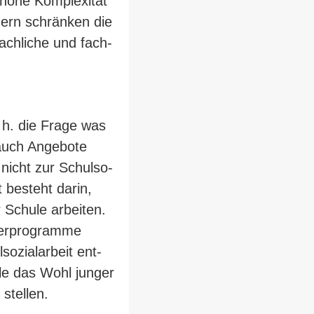
hohe Kom­ple­xität
ndern schränken die
fach­liche und fach­
. h. die Frage was
h auch Angebote
 nicht zur Schul­so­
it besteht darin,
r Schule arbeiten.
der­pro­gramme
zi­al­arbeit ent­
le das Wohl junger
stellen.