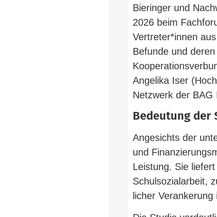
Bier­inger und Nach
2026 beim Fach­forum 
Vertreter*innen aus P
Befunde und deren Be
Koope­ra­ti­ons­verb
Angelika Iser (Hoc
Netzwerk der BAG KJ
Bedeutung der 
Ange­sichts der unter
und Finan­zie­rungs­m
Leistung. Sie liefer
Schul­so­zi­al­arbeit
licher Ver­an­kerung