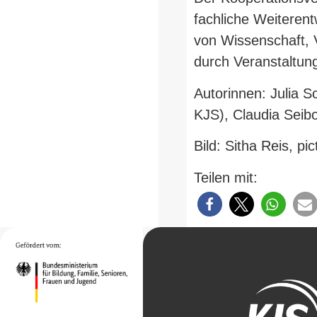
fach­liche Wei­ter­ent
von Wis­sen­schaft, 
durch Ver­an­stal­tu
Autorinnen: Julia S
KJS), Claudia Seib
Bild: Sitha Reis, pi
Teilen mit: