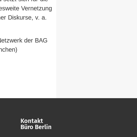
­des­weite Ver­netzung
r Dis­kurse, v. a.
m Netzwerk der BAG
ünchen)
Kontakt
Büro Berlin