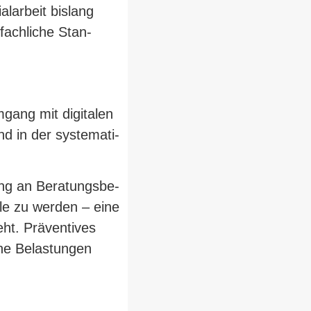
l­arbeit bislang
 fach­liche Stan­
gang mit digi­talen
nd in der sys­te­ma­ti­
g an Bera­tungs­be­
telle zu werden – eine
eht. Prä­ven­tives
he Belas­tungen