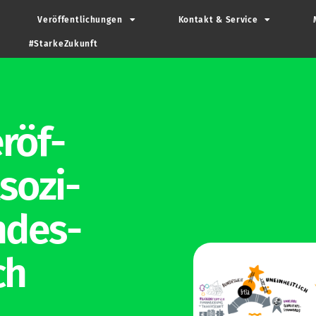
Ver­öf­fent­li­chungen
Kontakt & Service
#Star­ke­Zu­kunft
­öf­
so­zi­
n­des­
ch