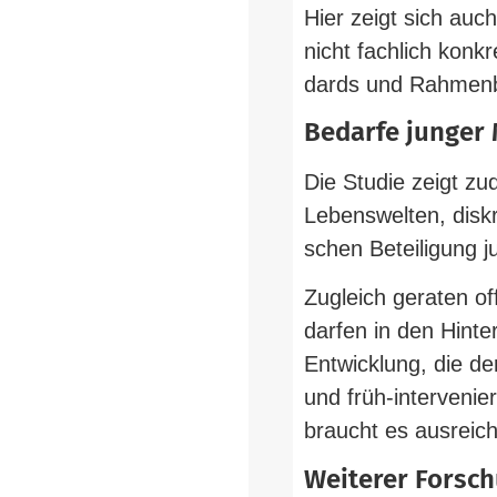
Hier zeigt sich auch
nicht fachlich kon­kr
dards und Rah­men­b
Bedarfe junger
Die Studie zeigt zud
Lebens­welten, dis­kri
schen Betei­ligung
Zugleich geraten of
darfen in den Hin­ter
Ent­wicklung, die der 
und früh-​interveni
braucht es aus­rei­
Wei­terer Forsc