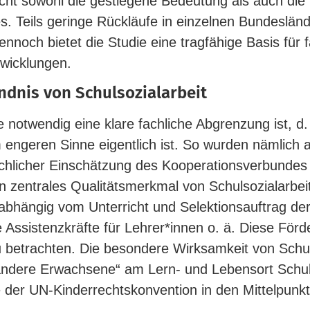
­licht sowohl die gestiegene Bedeutung als auch die 
s. Teils geringe Rück­läufe in ein­zelnen Bun­des­lä
 dennoch bietet die Studie eine trag­fähige Basis für 
ntwicklungen.
ständnis von Schulsozialarbeit
e not­wendig eine klare fach­liche Abgrenzung ist, d
t im engeren Sinne eigentlich ist. So wurden nämlic
ch­licher Ein­schätzung des Koope­ra­ti­ons­ver­bundes
in zen­trales Qua­li­täts­merkmal von Schul­so­zi­al­arbe
b­hängig vom Unter­richt und Selek­ti­ons­auftrag de
 Assis­tenz­kräfte für Lehrer*innen o. ä. Diese För­
betrachten. Die besondere Wirk­samkeit von Schul­so­
s „andere Erwachsene“ am Lern- und Lebensort Schu
der UN-​Kinderrechtskonvention in den Mit­tel­punkt 