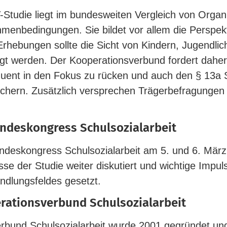
Studie liegt im bun­des­weiten Ver­gleich von Orga­ni­s
en­be­din­gungen. Sie bildet vor allem die Per­spek
Erhe­bungen sollte die Sicht von Kindern, Jugend­li
igt werden. Der Koope­ra­ti­ons­verbund fordert dahe
­quent in den Fokus zu rücken und auch den § 13a S
chern. Zusätzlich ver­sprechen Trä­ger­be­fra­gungen 
­des­kon­gress Schulsozialarbeit
es­kon­gress Schul­so­zi­al­arbeit am 5. und 6. März
se der Studie weiter dis­ku­tiert und wichtige Impul
d­lungs­feldes gesetzt.
a­ti­ons­verbund Schulsozialarbeit
verbund Schul­so­zi­al­arbeit wurde 2001 gegründet und