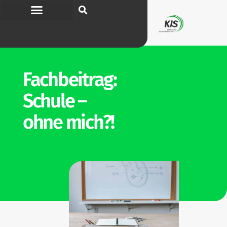
Fach­beitrag:
Schule –
ohne mich?!