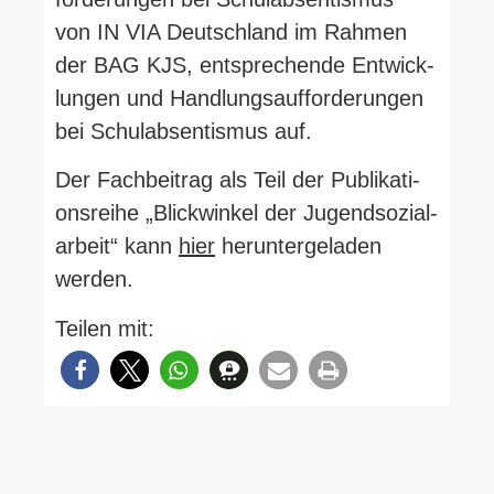
von IN VIA Deutschland im Rahmen
der BAG KJS, ent­spre­chende Ent­wick­
lungen und Hand­lungs­auf­for­de­rungen
bei Schul­ab­sen­tismus auf.
Der Fach­beitrag als Teil der Publi­ka­ti­
ons­reihe „Blick­winkel der Jugend­so­zi­al­
arbeit“ kann
hier
her­un­ter­ge­laden
werden.
Teilen mit: