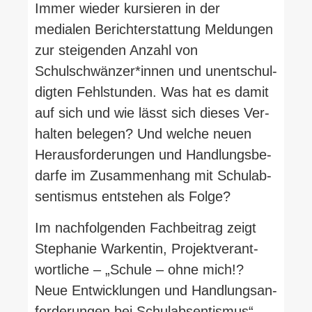
Immer wieder kur­sieren in der
medialen Bericht­erstattung Mel­dungen
zur stei­genden Anzahl von
Schulschwänzer*innen und unent­schul­
digten Fehl­stunden. Was hat es damit
auf sich und wie lässt sich dieses Ver­
halten belegen? Und welche neuen
Her­aus­for­de­rungen und Hand­lungs­be­
darfe im Zusam­menhang mit Schul­ab­
sen­tismus ent­stehen als Folge?
Im nach­fol­genden Fach­beitrag zeigt
Ste­phanie War­kentin, Pro­jekt­ver­ant­
wort­liche – „Schule – ohne mich!?
Neue Ent­wick­lungen und Hand­lungs­an­
for­de­rungen bei Schul­ab­sen­tismus“