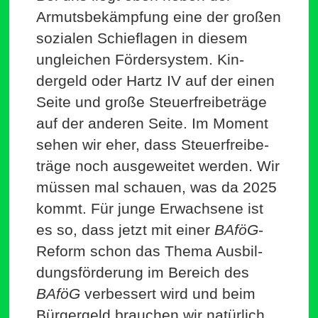
Armuts­be­kämpfung eine der großen
sozialen Schief­lagen in diesem
ungleichen För­der­system. Kin­
dergeld oder Hartz IV auf der einen
Seite und große Steu­er­frei­be­träge
auf der anderen Seite. Im Moment
sehen wir eher, dass Steu­er­frei­be­
träge noch aus­ge­weitet werden. Wir
müssen mal schauen, was da 2025
kommt. Für junge Erwachsene ist
es so, dass jetzt mit einer
BAföG
-
Reform schon das Thema Aus­bil­
dungs­för­derung im Bereich des
BAföG
ver­bessert wird und beim
Bür­gergeld brauchen wir natürlich