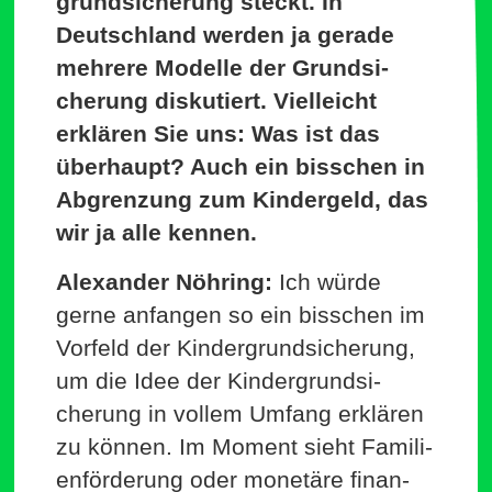
grund­si­cherung steckt. In
Deutschland werden ja gerade
mehrere Modelle der Grund­si­
cherung dis­ku­tiert. Viel­leicht
erklären Sie uns: Was ist das
über­haupt? Auch ein bisschen in
Abgrenzung zum Kin­dergeld, das
wir ja alle kennen.
Alex­ander Nöhring:
Ich würde
gerne anfangen so ein bisschen im
Vorfeld der Kin­der­grund­si­cherung,
um die Idee der Kin­der­grund­si­
cherung in vollem Umfang erklären
zu können. Im Moment sieht Fami­li­
en­för­derung oder monetäre finan­