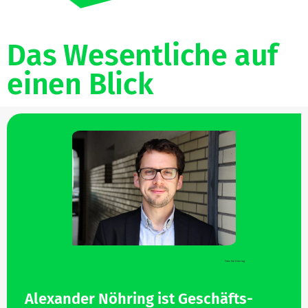
Das Wesent­liche auf
einen Blick
Foto: Kai Doering
Alex­ander
Nöhring ist Geschäfts­