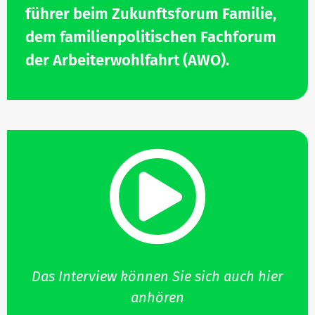
führer beim Zukunfts­forum
Familie,
dem fami­li­en­po­li­ti­schen Fach­forum
der Arbei­ter­wohl­fahrt (AWO).
Das Interview können Sie sich auch hier
anhören