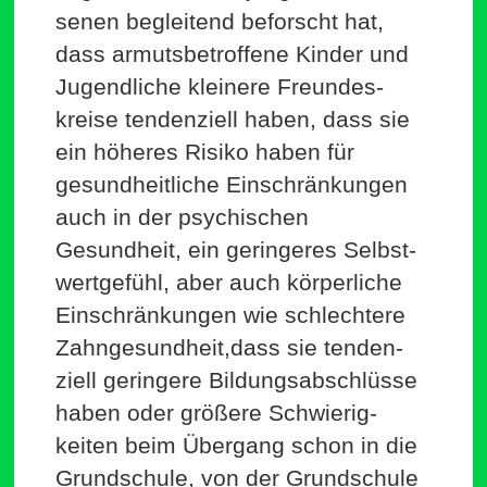
senen begleitend beforscht hat,
dass armuts­be­troffene Kinder und
Jugend­liche kleinere Freun­des­
kreise ten­den­ziell haben, dass sie
ein höheres Risiko haben für
gesund­heit­liche Ein­schrän­kungen
auch in der psy­chi­schen
Gesundheit, ein gerin­geres Selbst­
wert­gefühl, aber auch kör­per­liche
Ein­schrän­kungen wie schlechtere
Zahngesundheit,dass sie ten­den­
ziell geringere Bil­dungs­ab­schlüsse
haben oder größere Schwie­rig­
keiten beim Übergang schon in die
Grund­schule, von der Grund­schule