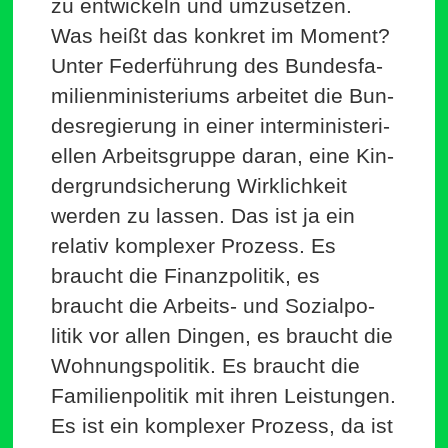
zu ent­wi­ckeln und umzu­setzen.
Was heißt das konkret im Moment?
Unter Feder­führung des Bun­des­fa­
mi­li­en­mi­nis­te­riums arbeitet die Bun­
des­re­gierung in einer inter­mi­nis­te­ri­
ellen Arbeits­gruppe daran, eine Kin­
der­grund­si­cherung Wirk­lichkeit
werden zu lassen. Das ist ja ein
relativ kom­plexer Prozess. Es
braucht die Finanz­po­litik, es
braucht die Arbeits- und Sozi­al­po­
litik vor allen Dingen, es braucht die
Woh­nungs­po­litik. Es braucht die
Fami­li­en­po­litik mit ihren Leis­tungen.
Es ist ein kom­plexer Prozess, da ist