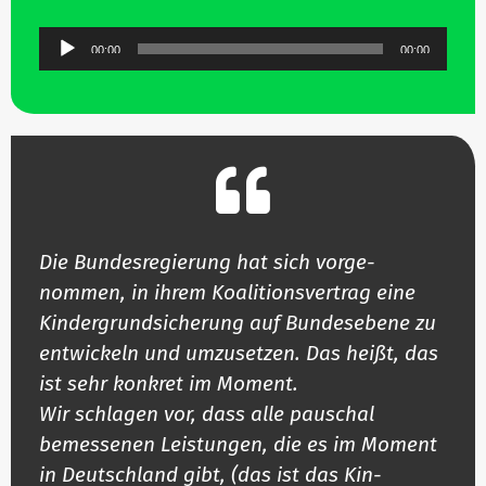
Audio-
00:00
00:00
Player
Die
Bun­des­re­gierung hat sich vor­ge­
nommen, in ihrem Koali­ti­ons­vertrag eine
Kin­der­grund­si­cherung auf Bun­des­ebene zu
ent­wi­ckeln und umzu­setzen
. Das heißt, das
ist sehr konkret im Moment.
Wir schlagen vor, dass alle pau­schal
bemes­senen Leis­tungen, die es im Moment
in Deutschland gibt, (das ist das Kin­