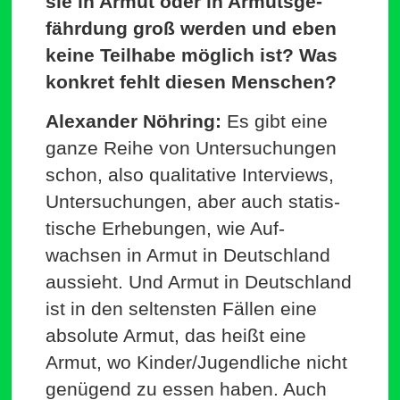
sie in Armut oder in Armuts­ge­
fährdung groß werden und eben
keine Teilhabe möglich ist? Was
konkret fehlt diesen Menschen?
Alex­ander Nöhring:
Es gibt eine
ganze Reihe von Unter­su­chungen
schon, also qua­li­tative Inter­views,
Unter­su­chungen, aber auch sta­tis­
tische Erhe­bungen, wie Auf­
wachsen in Armut in Deutschland
aus­sieht. Und Armut in Deutschland
ist in den sel­tensten Fällen eine
absolute Armut, das heißt eine
Armut, wo Kinder/​Jugendliche nicht
genügend zu essen haben. Auch