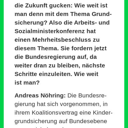
die Zukunft gucken: Wie weit ist
man denn mit dem Thema Grund­
si­cherung? Also die Arbeits- und
Sozi­al­mi­nis­ter­kon­ferenz hat
einen Mehr­heits­be­schluss zu
diesem Thema. Sie fordern jetzt
die Bun­des­re­gierung auf, da
weiter dran zu bleiben, nächste
Schritte ein­zu­leiten. Wie weit
ist man?
Andreas Nöhring:
Die Bun­des­re­
gierung hat sich vor­ge­nommen, in
ihrem Koali­ti­ons­vertrag eine Kin­der­
grund­si­cherung auf Bun­des­ebene