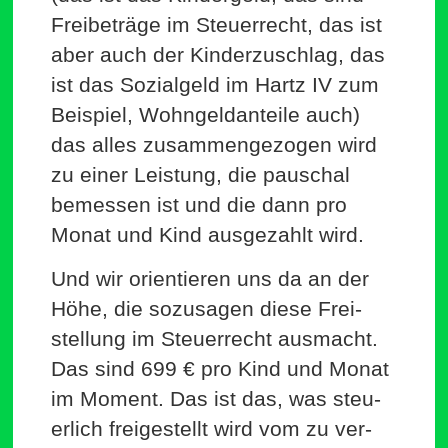
Frei­be­träge im Steu­er­recht, das ist
aber auch der Kin­der­zu­schlag, das
ist das Sozi­algeld im Hartz IV zum
Bei­spiel, Wohn­geld­an­teile auch)
das alles zusam­men­ge­zogen wird
zu einer Leistung, die pau­schal
bemessen ist und die dann pro
Monat und Kind aus­ge­zahlt wird.
Und wir ori­en­tieren uns da an der
Höhe, die sozu­sagen diese Frei­
stellung im Steu­er­recht aus­macht.
Das sind 699 € pro Kind und Monat
im Moment. Das ist das, was steu­
erlich frei­ge­stellt wird vom zu ver­