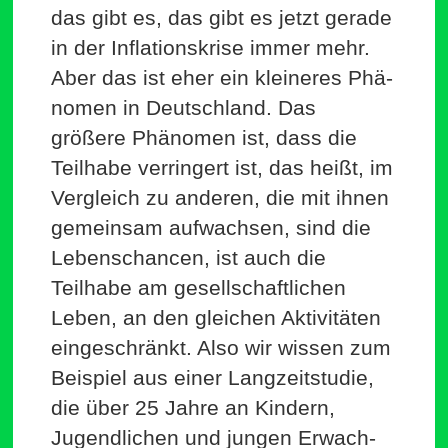
das gibt es, das gibt es jetzt gerade
in der Infla­ti­ons­krise immer mehr.
Aber das ist eher ein klei­neres Phä­
nomen in Deutschland. Das
größere Phä­nomen ist, dass die
Teilhabe ver­ringert ist, das heißt, im
Ver­gleich zu anderen, die mit ihnen
gemeinsam auf­wachsen, sind die
Lebens­chancen, ist auch die
Teilhabe am gesell­schaft­lichen
Leben, an den gleichen Akti­vi­täten
ein­ge­schränkt. Also wir wissen zum
Bei­spiel aus einer Lang­zeit­studie,
die über 25 Jahre an Kindern,
Jugend­lichen und jungen Erwach­